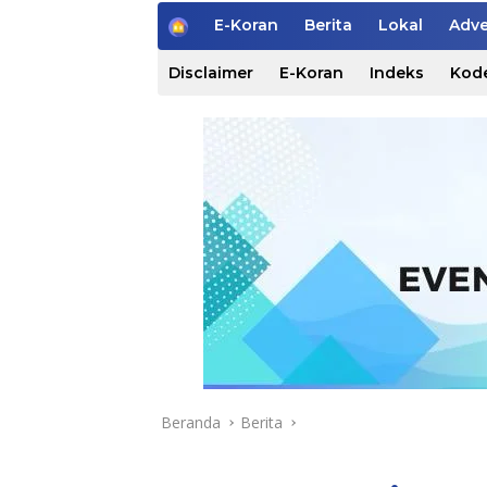
H
E-Koran
Berita
Lokal
Adve
o
m
Disclaimer
E-Koran
Indeks
Kode
e
Beranda
Berita