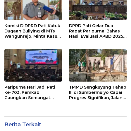
Komisi D DPRD Pati Kutuk
DPRD Pati Gelar Dua
Dugaan Bullying di MTs
Rapat Paripurna, Bahas
Wangunrejo, Minta Kasus
Hasil Evaluasi APBD 2025
Diusut Tuntas
dan Perubahan Anggaran
2026
Paripurna Hari Jadi Pati
TMMD Sengkuyung Tahap
ke-703, Pemkab
III di Sumbermulyo Capai
Gaungkan Semangat
Progres Signifikan, Jalan
“Sumunar Terang
Beton Rampung 100
Mbangun Kamajengan”
Persen
Berita Terkait