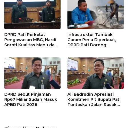
DPRD Pati Perketat
Infrastruktur Tambak
Pengawasan MBG, Hardi
Garam Perlu Diperkuat,
Soroti Kualitas Menu dan
DPRD Pati Dorong
Pengelolaan Anggaran
Pemerintah Beri
Dukungan Lebih Serius
DPRD Sebut Pinjaman
Ali Badrudin Apresiasi
Rp67 Miliar Sudah Masuk
Komitmen Plt Bupati Pati
APBD Pati 2026
Tuntaskan Jalan Rusak
hingga 2027