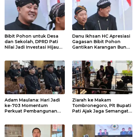
Bibit Pohon untuk Desa
Danu Ikhsan HC Apresiasi
dan Sekolah, DPRD Pati
Gagasan Bibit Pohon
Nilai Jadi Investasi Hijau
Gantikan Karangan Bunga
Jangka Panjang
Hari Jadi Pati
Adam Maulana: Hari Jadi
Ziarah ke Makam
ke-703 Momentum
Tombronegoro, Plt Bupati
Perkuat Pembangunan
Pati Ajak Jaga Semangat
dan Kesejahteraan
Pendiri untuk Wujudkan
Masyarakat Pati
Pelayanan Publik
Berkualitas