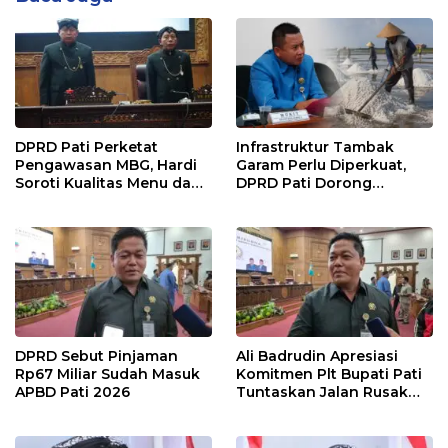
DPRD Pati Perketat
Infrastruktur Tambak
Pengawasan MBG, Hardi
Garam Perlu Diperkuat,
Soroti Kualitas Menu dan
DPRD Pati Dorong
Pengelolaan Anggaran
Pemerintah Beri
Dukungan Lebih Serius
DPRD Sebut Pinjaman
Ali Badrudin Apresiasi
Rp67 Miliar Sudah Masuk
Komitmen Plt Bupati Pati
APBD Pati 2026
Tuntaskan Jalan Rusak
hingga 2027