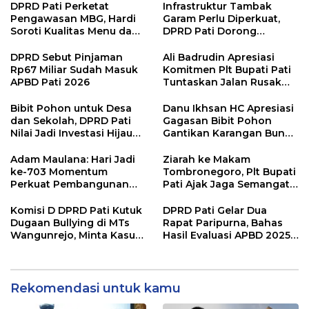
DPRD Pati Perketat
Infrastruktur Tambak
Pengawasan MBG, Hardi
Garam Perlu Diperkuat,
Soroti Kualitas Menu dan
DPRD Pati Dorong
Pengelolaan Anggaran
Pemerintah Beri
Dukungan Lebih Serius
DPRD Sebut Pinjaman
Ali Badrudin Apresiasi
Rp67 Miliar Sudah Masuk
Komitmen Plt Bupati Pati
APBD Pati 2026
Tuntaskan Jalan Rusak
hingga 2027
Bibit Pohon untuk Desa
Danu Ikhsan HC Apresiasi
dan Sekolah, DPRD Pati
Gagasan Bibit Pohon
Nilai Jadi Investasi Hijau
Gantikan Karangan Bunga
Jangka Panjang
Hari Jadi Pati
Adam Maulana: Hari Jadi
Ziarah ke Makam
ke-703 Momentum
Tombronegoro, Plt Bupati
Perkuat Pembangunan
Pati Ajak Jaga Semangat
dan Kesejahteraan
Pendiri untuk Wujudkan
Masyarakat Pati
Pelayanan Publik
Komisi D DPRD Pati Kutuk
DPRD Pati Gelar Dua
Berkualitas
Dugaan Bullying di MTs
Rapat Paripurna, Bahas
Wangunrejo, Minta Kasus
Hasil Evaluasi APBD 2025
Diusut Tuntas
dan Perubahan Anggaran
2026
Rekomendasi untuk kamu