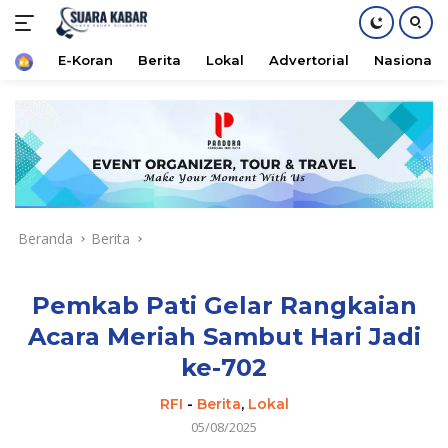
Home
E-Koran
Berita
Lokal
Advertorial
Nasional
Langsung
ke
konten
Beranda
Berita
Pemkab Pati Gelar Rangkaian
Acara Meriah Sambut Hari Jadi
ke-702
RFI
-
Berita
,
Lokal
05/08/2025