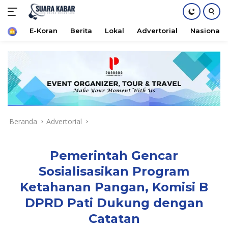
Home
E-Koran
Berita
Lokal
Advertorial
Nasional
Langsung
ke
konten
Beranda
Advertorial
Pemerintah Gencar
Sosialisasikan Program
Ketahanan Pangan, Komisi B
DPRD Pati Dukung dengan
Catatan