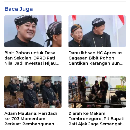
Baca Juga
Bibit Pohon untuk Desa
Danu Ikhsan HC Apresiasi
dan Sekolah, DPRD Pati
Gagasan Bibit Pohon
Nilai Jadi Investasi Hijau
Gantikan Karangan Bunga
Jangka Panjang
Hari Jadi Pati
Adam Maulana: Hari Jadi
Ziarah ke Makam
ke-703 Momentum
Tombronegoro, Plt Bupati
Perkuat Pembangunan
Pati Ajak Jaga Semangat
dan Kesejahteraan
Pendiri untuk Wujudkan