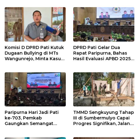
Masyarakat Pati
Pelayanan Publik
Berkualitas
Komisi D DPRD Pati Kutuk
DPRD Pati Gelar Dua
Dugaan Bullying di MTs
Rapat Paripurna, Bahas
Wangunrejo, Minta Kasus
Hasil Evaluasi APBD 2025
Diusut Tuntas
dan Perubahan Anggaran
2026
Paripurna Hari Jadi Pati
TMMD Sengkuyung Tahap
ke-703, Pemkab
III di Sumbermulyo Capai
Gaungkan Semangat
Progres Signifikan, Jalan
“Sumunar Terang
Beton Rampung 100
Mbangun Kamajengan”
Persen