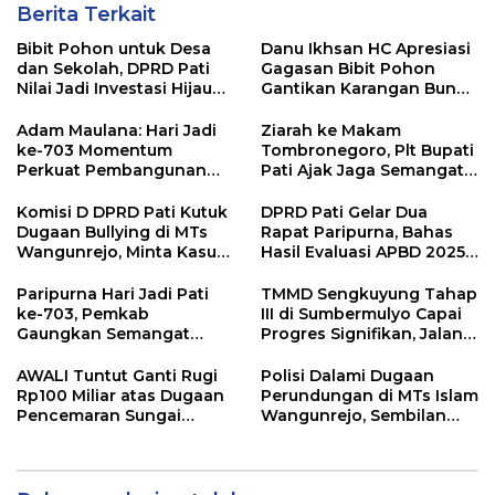
Berita Terkait
Bibit Pohon untuk Desa
Danu Ikhsan HC Apresiasi
dan Sekolah, DPRD Pati
Gagasan Bibit Pohon
Nilai Jadi Investasi Hijau
Gantikan Karangan Bunga
Jangka Panjang
Hari Jadi Pati
Adam Maulana: Hari Jadi
Ziarah ke Makam
ke-703 Momentum
Tombronegoro, Plt Bupati
Perkuat Pembangunan
Pati Ajak Jaga Semangat
dan Kesejahteraan
Pendiri untuk Wujudkan
Masyarakat Pati
Pelayanan Publik
Komisi D DPRD Pati Kutuk
DPRD Pati Gelar Dua
Berkualitas
Dugaan Bullying di MTs
Rapat Paripurna, Bahas
Wangunrejo, Minta Kasus
Hasil Evaluasi APBD 2025
Diusut Tuntas
dan Perubahan Anggaran
2026
Paripurna Hari Jadi Pati
TMMD Sengkuyung Tahap
ke-703, Pemkab
III di Sumbermulyo Capai
Gaungkan Semangat
Progres Signifikan, Jalan
“Sumunar Terang
Beton Rampung 100
Mbangun Kamajengan”
Persen
AWALI Tuntut Ganti Rugi
Polisi Dalami Dugaan
Rp100 Miliar atas Dugaan
Perundungan di MTs Islam
Pencemaran Sungai
Wangunrejo, Sembilan
Mbango, DLH Janji Tindak
Saksi Telah Diperiksa
Lanjuti