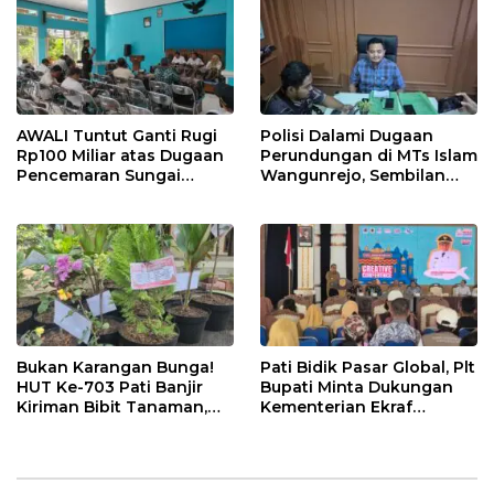
AWALI Tuntut Ganti Rugi
Polisi Dalami Dugaan
Rp100 Miliar atas Dugaan
Perundungan di MTs Islam
Pencemaran Sungai
Wangunrejo, Sembilan
Mbango, DLH Janji Tindak
Saksi Telah Diperiksa
Lanjuti
Bukan Karangan Bunga!
Pati Bidik Pasar Global, Plt
HUT Ke-703 Pati Banjir
Bupati Minta Dukungan
Kiriman Bibit Tanaman,
Kementerian Ekraf
Bebas Sampah dan
Kembangkan UMKM
Ramah Lingkungan