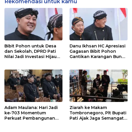
Rekomendasi untuk kamu
Bibit Pohon untuk Desa
Danu Ikhsan HC Apresiasi
dan Sekolah, DPRD Pati
Gagasan Bibit Pohon
Nilai Jadi Investasi Hijau
Gantikan Karangan Bunga
Jangka Panjang
Hari Jadi Pati
Adam Maulana: Hari Jadi
Ziarah ke Makam
ke-703 Momentum
Tombronegoro, Plt Bupati
Perkuat Pembangunan
Pati Ajak Jaga Semangat
dan Kesejahteraan
Pendiri untuk Wujudkan
Masyarakat Pati
Pelayanan Publik