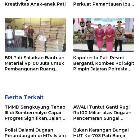
Kreativitas Anak-anak Pati
Perkuat Pemantauan Ibu
Hamil Risiko Tinggi
BRI Pati Salurkan Bantuan
Kapolresta Pati Resmi
Material Rp100 Juta untuk
Berganti, Kombes Pol Sigit
Pembangunan Ruang
Pimpin Jajaran Polresta
Kelas MA Miftahut Thullab
Pati
Berita Terkait
TMMD Sengkuyung Tahap
AWALI Tuntut Ganti Rugi
III di Sumbermulyo Capai
Rp100 Miliar atas Dugaan
Progres Signifikan, Jalan
Pencemaran Sungai
Beton Rampung 100
Mbango, DLH Janji Tindak
Persen
Lanjuti
Polisi Dalami Dugaan
Bukan Karangan Bunga!
Perundungan di MTs Islam
HUT Ke-703 Pati Banjir