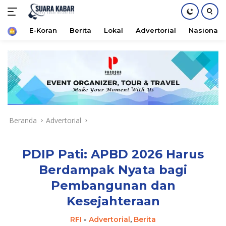
Home
E-Koran
Berita
Lokal
Advertorial
Nasional
Langsung
ke
konten
Beranda
Advertorial
PDIP Pati: APBD 2026 Harus
Berdampak Nyata bagi
Pembangunan dan
Kesejahteraan
RFI
-
Advertorial
,
Berita