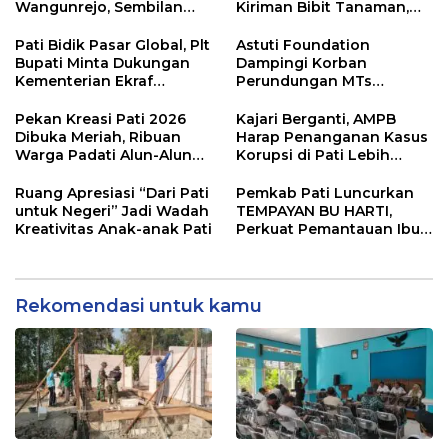
Wangunrejo, Sembilan
Kiriman Bibit Tanaman,
Saksi Telah Diperiksa
Bebas Sampah dan
Ramah Lingkungan
Pati Bidik Pasar Global, Plt
Astuti Foundation
Bupati Minta Dukungan
Dampingi Korban
Kementerian Ekraf
Perundungan MTs
Kembangkan UMKM
Wangunrejo, Dorong
Sinergi Cegah Bullying di
Pekan Kreasi Pati 2026
Kajari Berganti, AMPB
Sekolah Berbasis Agama
Dibuka Meriah, Ribuan
Harap Penanganan Kasus
Warga Padati Alun-Alun
Korupsi di Pati Lebih
dan Dongkrak Potensi
Cepat
UMKM
Ruang Apresiasi “Dari Pati
Pemkab Pati Luncurkan
untuk Negeri” Jadi Wadah
TEMPAYAN BU HARTI,
Kreativitas Anak-anak Pati
Perkuat Pemantauan Ibu
Hamil Risiko Tinggi
Rekomendasi untuk kamu