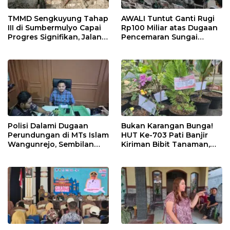
TMMD Sengkuyung Tahap
AWALI Tuntut Ganti Rugi
III di Sumbermulyo Capai
Rp100 Miliar atas Dugaan
Progres Signifikan, Jalan
Pencemaran Sungai
Beton Rampung 100
Mbango, DLH Janji Tindak
Persen
Lanjuti
Polisi Dalami Dugaan
Bukan Karangan Bunga!
Perundungan di MTs Islam
HUT Ke-703 Pati Banjir
Wangunrejo, Sembilan
Kiriman Bibit Tanaman,
Saksi Telah Diperiksa
Bebas Sampah dan
Ramah Lingkungan