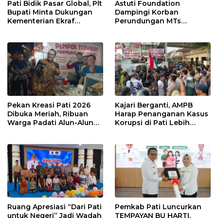
Pati Bidik Pasar Global, Plt
Astuti Foundation
Bupati Minta Dukungan
Dampingi Korban
Kementerian Ekraf
Perundungan MTs
Kembangkan UMKM
Wangunrejo, Dorong
Sinergi Cegah Bullying di
Sekolah Berbasis Agama
Pekan Kreasi Pati 2026
Kajari Berganti, AMPB
Dibuka Meriah, Ribuan
Harap Penanganan Kasus
Warga Padati Alun-Alun
Korupsi di Pati Lebih
dan Dongkrak Potensi
Cepat
UMKM
Ruang Apresiasi “Dari Pati
Pemkab Pati Luncurkan
untuk Negeri” Jadi Wadah
TEMPAYAN BU HARTI,