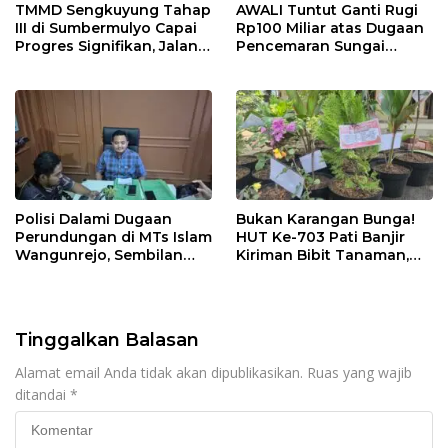
TMMD Sengkuyung Tahap
AWALI Tuntut Ganti Rugi
III di Sumbermulyo Capai
Rp100 Miliar atas Dugaan
Progres Signifikan, Jalan
Pencemaran Sungai
Beton Rampung 100
Mbango, DLH Janji Tindak
Persen
Lanjuti
Polisi Dalami Dugaan
Bukan Karangan Bunga!
Perundungan di MTs Islam
HUT Ke-703 Pati Banjir
Wangunrejo, Sembilan
Kiriman Bibit Tanaman,
Saksi Telah Diperiksa
Bebas Sampah dan
Ramah Lingkungan
Tinggalkan Balasan
Alamat email Anda tidak akan dipublikasikan.
Ruas yang wajib
ditandai
*