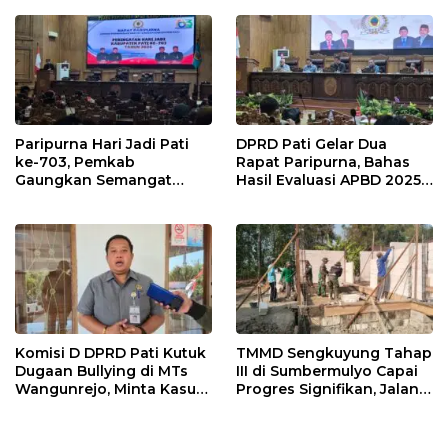
Paripurna Hari Jadi Pati
DPRD Pati Gelar Dua
ke-703, Pemkab
Rapat Paripurna, Bahas
Gaungkan Semangat
Hasil Evaluasi APBD 2025
“Sumunar Terang
dan Perubahan Anggaran
Mbangun Kamajengan”
2026
Komisi D DPRD Pati Kutuk
TMMD Sengkuyung Tahap
Dugaan Bullying di MTs
III di Sumbermulyo Capai
Wangunrejo, Minta Kasus
Progres Signifikan, Jalan
Diusut Tuntas
Beton Rampung 100
Persen