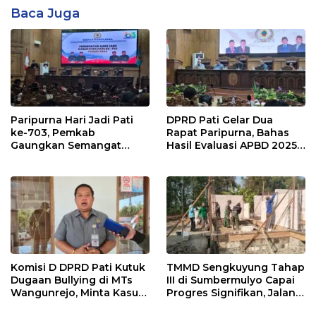
Baca Juga
Paripurna Hari Jadi Pati
DPRD Pati Gelar Dua
ke-703, Pemkab
Rapat Paripurna, Bahas
Gaungkan Semangat
Hasil Evaluasi APBD 2025
“Sumunar Terang
dan Perubahan Anggaran
Mbangun Kamajengan”
2026
Komisi D DPRD Pati Kutuk
TMMD Sengkuyung Tahap
Dugaan Bullying di MTs
III di Sumbermulyo Capai
Wangunrejo, Minta Kasus
Progres Signifikan, Jalan
Diusut Tuntas
Beton Rampung 100