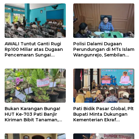
Persen
AWALI Tuntut Ganti Rugi
Polisi Dalami Dugaan
Rp100 Miliar atas Dugaan
Perundungan di MTs Islam
Pencemaran Sungai
Wangunrejo, Sembilan
Mbango, DLH Janji Tindak
Saksi Telah Diperiksa
Lanjuti
Bukan Karangan Bunga!
Pati Bidik Pasar Global, Plt
HUT Ke-703 Pati Banjir
Bupati Minta Dukungan
Kiriman Bibit Tanaman,
Kementerian Ekraf
Bebas Sampah dan
Kembangkan UMKM
Ramah Lingkungan