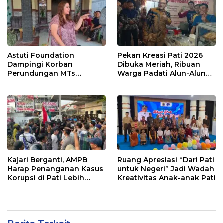
Astuti Foundation
Pekan Kreasi Pati 2026
Dampingi Korban
Dibuka Meriah, Ribuan
Perundungan MTs
Warga Padati Alun-Alun
Wangunrejo, Dorong
dan Dongkrak Potensi
Sinergi Cegah Bullying di
UMKM
Sekolah Berbasis Agama
Kajari Berganti, AMPB
Ruang Apresiasi “Dari Pati
Harap Penanganan Kasus
untuk Negeri” Jadi Wadah
Korupsi di Pati Lebih
Kreativitas Anak-anak Pati
Cepat