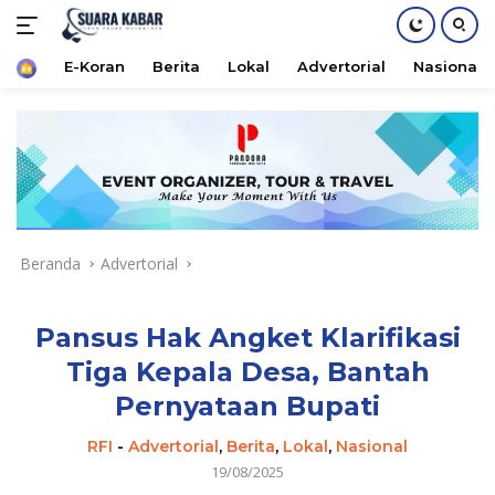
Home
E-Koran
Berita
Lokal
Advertorial
Nasional
Langsung
ke
konten
Beranda
Advertorial
Pansus Hak Angket Klarifikasi
Tiga Kepala Desa, Bantah
Pernyataan Bupati
RFI
-
Advertorial
,
Berita
,
Lokal
,
Nasional
19/08/2025