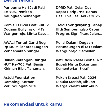
Berita Terkait
Paripurna Hari Jadi Pati
DPRD Pati Gelar Dua
ke-703, Pemkab
Rapat Paripurna, Bahas
Gaungkan Semangat
Hasil Evaluasi APBD 2025
“Sumunar Terang
dan Perubahan Anggaran
Mbangun Kamajengan”
2026
Komisi D DPRD Pati Kutuk
TMMD Sengkuyung Tahap
Dugaan Bullying di MTs
III di Sumbermulyo Capai
Wangunrejo, Minta Kasus
Progres Signifikan, Jalan
Diusut Tuntas
Beton Rampung 100
Persen
AWALI Tuntut Ganti Rugi
Polisi Dalami Dugaan
Rp100 Miliar atas Dugaan
Perundungan di MTs Islam
Pencemaran Sungai
Wangunrejo, Sembilan
Mbango, DLH Janji Tindak
Saksi Telah Diperiksa
Lanjuti
Bukan Karangan Bunga!
Pati Bidik Pasar Global, Plt
HUT Ke-703 Pati Banjir
Bupati Minta Dukungan
Kiriman Bibit Tanaman,
Kementerian Ekraf
Bebas Sampah dan
Kembangkan UMKM
Ramah Lingkungan
Astuti Foundation
Pekan Kreasi Pati 2026
Dampingi Korban
Dibuka Meriah, Ribuan
Perundungan MTs
Warga Padati Alun-Alun
Wangunrejo, Dorong
dan Dongkrak Potensi
Sinergi Cegah Bullying di
UMKM
Sekolah Berbasis Agama
Rekomendasi untuk kamu