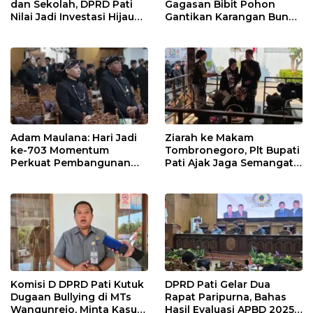
dan Sekolah, DPRD Pati
Gagasan Bibit Pohon
Nilai Jadi Investasi Hijau
Gantikan Karangan Bunga
Jangka Panjang
Hari Jadi Pati
Adam Maulana: Hari Jadi
Ziarah ke Makam
ke-703 Momentum
Tombronegoro, Plt Bupati
Perkuat Pembangunan
Pati Ajak Jaga Semangat
dan Kesejahteraan
Pendiri untuk Wujudkan
Masyarakat Pati
Pelayanan Publik
Berkualitas
Komisi D DPRD Pati Kutuk
DPRD Pati Gelar Dua
Dugaan Bullying di MTs
Rapat Paripurna, Bahas
Wangunrejo, Minta Kasus
Hasil Evaluasi APBD 2025