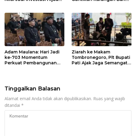
Jangka Panjang
Hari Jadi Pati
Adam Maulana: Hari Jadi
Ziarah ke Makam
ke-703 Momentum
Tombronegoro, Plt Bupati
Perkuat Pembangunan
Pati Ajak Jaga Semangat
dan Kesejahteraan
Pendiri untuk Wujudkan
Masyarakat Pati
Pelayanan Publik
Berkualitas
Tinggalkan Balasan
Alamat email Anda tidak akan dipublikasikan.
Ruas yang wajib
ditandai
*