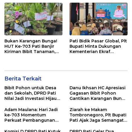
Lanjuti
Bukan Karangan Bunga!
Pati Bidik Pasar Global, Plt
HUT Ke-703 Pati Banjir
Bupati Minta Dukungan
Kiriman Bibit Tanaman,
Kementerian Ekraf
Bebas Sampah dan
Kembangkan UMKM
Ramah Lingkungan
Berita Terkait
Bibit Pohon untuk Desa
Danu Ikhsan HC Apresiasi
dan Sekolah, DPRD Pati
Gagasan Bibit Pohon
Nilai Jadi Investasi Hijau
Gantikan Karangan Bunga
Jangka Panjang
Hari Jadi Pati
Adam Maulana: Hari Jadi
Ziarah ke Makam
ke-703 Momentum
Tombronegoro, Plt Bupati
Perkuat Pembangunan
Pati Ajak Jaga Semangat
dan Kesejahteraan
Pendiri untuk Wujudkan
Masyarakat Pati
Pelayanan Publik
Komisi D DPRD Pati Kutuk
DPRD Pati Gelar Dua