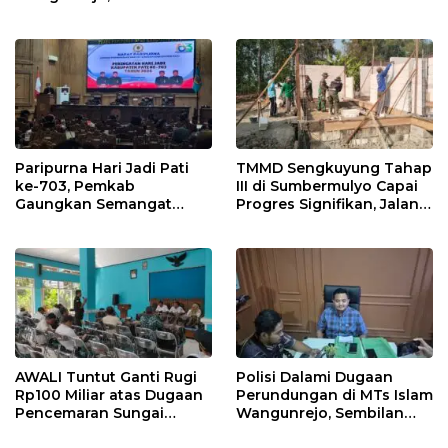
Diusut Tuntas
dan Perubahan Anggaran
2026
Paripurna Hari Jadi Pati
TMMD Sengkuyung Tahap
ke-703, Pemkab
III di Sumbermulyo Capai
Gaungkan Semangat
Progres Signifikan, Jalan
“Sumunar Terang
Beton Rampung 100
Mbangun Kamajengan”
Persen
AWALI Tuntut Ganti Rugi
Polisi Dalami Dugaan
Rp100 Miliar atas Dugaan
Perundungan di MTs Islam
Pencemaran Sungai
Wangunrejo, Sembilan
Mbango, DLH Janji Tindak
Saksi Telah Diperiksa