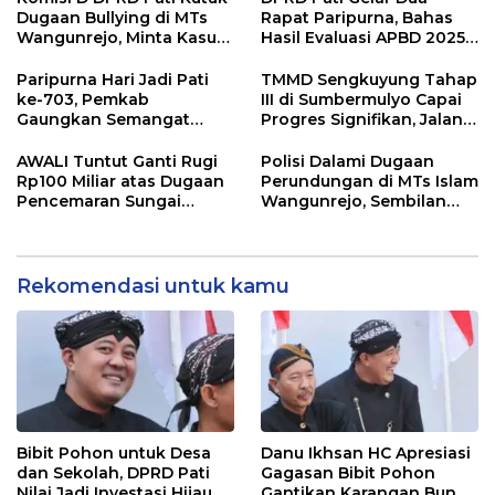
Berkualitas
Dugaan Bullying di MTs
Rapat Paripurna, Bahas
Wangunrejo, Minta Kasus
Hasil Evaluasi APBD 2025
Diusut Tuntas
dan Perubahan Anggaran
2026
Paripurna Hari Jadi Pati
TMMD Sengkuyung Tahap
ke-703, Pemkab
III di Sumbermulyo Capai
Gaungkan Semangat
Progres Signifikan, Jalan
“Sumunar Terang
Beton Rampung 100
Mbangun Kamajengan”
Persen
AWALI Tuntut Ganti Rugi
Polisi Dalami Dugaan
Rp100 Miliar atas Dugaan
Perundungan di MTs Islam
Pencemaran Sungai
Wangunrejo, Sembilan
Mbango, DLH Janji Tindak
Saksi Telah Diperiksa
Lanjuti
Rekomendasi untuk kamu
Bibit Pohon untuk Desa
Danu Ikhsan HC Apresiasi
dan Sekolah, DPRD Pati
Gagasan Bibit Pohon
Nilai Jadi Investasi Hijau
Gantikan Karangan Bunga