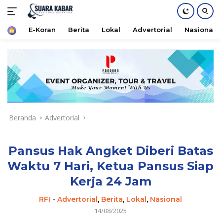
Home
E-Koran
Berita
Lokal
Advertorial
Nasional
Langsung
ke
konten
Beranda
Advertorial
Pansus Hak Angket Diberi Batas
Waktu 7 Hari, Ketua Pansus Siap
Kerja 24 Jam
RFI
-
Advertorial
,
Berita
,
Lokal
,
Nasional
14/08/2025