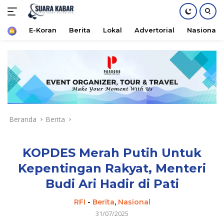
Home
E-Koran
Berita
Lokal
Advertorial
Nasional
Langsung
ke
konten
Beranda
Berita
KOPDES Merah Putih Untuk
Kepentingan Rakyat, Menteri
Budi Ari Hadir di Pati
RFI
-
Berita
,
Nasional
31/07/2025