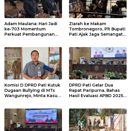
Adam Maulana: Hari Jadi
Ziarah ke Makam
ke-703 Momentum
Tombronegoro, Plt Bupati
Perkuat Pembangunan
Pati Ajak Jaga Semangat
dan Kesejahteraan
Pendiri untuk Wujudkan
Masyarakat Pati
Pelayanan Publik
Berkualitas
Komisi D DPRD Pati Kutuk
DPRD Pati Gelar Dua
Dugaan Bullying di MTs
Rapat Paripurna, Bahas
Wangunrejo, Minta Kasus
Hasil Evaluasi APBD 2025
Diusut Tuntas
dan Perubahan Anggaran
2026