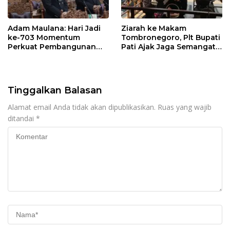
Adam Maulana: Hari Jadi
Ziarah ke Makam
ke-703 Momentum
Tombronegoro, Plt Bupati
Perkuat Pembangunan
Pati Ajak Jaga Semangat
dan Kesejahteraan
Pendiri untuk Wujudkan
Masyarakat Pati
Pelayanan Publik
Berkualitas
Tinggalkan Balasan
Alamat email Anda tidak akan dipublikasikan.
Ruas yang wajib
ditandai
*