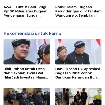
“Sumunar Terang
Beton Rampung 100
Mbangun Kamajengan”
Persen
AWALI Tuntut Ganti Rugi
Polisi Dalami Dugaan
Rp100 Miliar atas Dugaan
Perundungan di MTs Islam
Pencemaran Sungai
Wangunrejo, Sembilan
Mbango, DLH Janji Tindak
Saksi Telah Diperiksa
Lanjuti
Rekomendasi untuk kamu
Bibit Pohon untuk Desa
Danu Ikhsan HC Apresiasi
dan Sekolah, DPRD Pati
Gagasan Bibit Pohon
Nilai Jadi Investasi Hijau
Gantikan Karangan Bunga
Jangka Panjang
Hari Jadi Pati