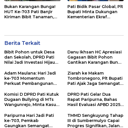
Bukan Karangan Bunga!
Pati Bidik Pasar Global, Plt
HUT Ke-703 Pati Banjir
Bupati Minta Dukungan
Kiriman Bibit Tanaman,
Kementerian Ekraf
Bebas Sampah dan
Kembangkan UMKM
Ramah Lingkungan
Berita Terkait
Bibit Pohon untuk Desa
Danu Ikhsan HC Apresiasi
dan Sekolah, DPRD Pati
Gagasan Bibit Pohon
Nilai Jadi Investasi Hijau
Gantikan Karangan Bunga
Jangka Panjang
Hari Jadi Pati
Adam Maulana: Hari Jadi
Ziarah ke Makam
ke-703 Momentum
Tombronegoro, Plt Bupati
Perkuat Pembangunan
Pati Ajak Jaga Semangat
dan Kesejahteraan
Pendiri untuk Wujudkan
Masyarakat Pati
Pelayanan Publik
Komisi D DPRD Pati Kutuk
DPRD Pati Gelar Dua
Berkualitas
Dugaan Bullying di MTs
Rapat Paripurna, Bahas
Wangunrejo, Minta Kasus
Hasil Evaluasi APBD 2025
Diusut Tuntas
dan Perubahan Anggaran
2026
Paripurna Hari Jadi Pati
TMMD Sengkuyung Tahap
ke-703, Pemkab
III di Sumbermulyo Capai
Gaungkan Semangat
Progres Signifikan, Jalan