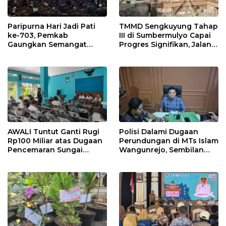
Paripurna Hari Jadi Pati
TMMD Sengkuyung Tahap
ke-703, Pemkab
III di Sumbermulyo Capai
Gaungkan Semangat
Progres Signifikan, Jalan
“Sumunar Terang
Beton Rampung 100
Mbangun Kamajengan”
Persen
AWALI Tuntut Ganti Rugi
Polisi Dalami Dugaan
Rp100 Miliar atas Dugaan
Perundungan di MTs Islam
Pencemaran Sungai
Wangunrejo, Sembilan
Mbango, DLH Janji Tindak
Saksi Telah Diperiksa
Lanjuti