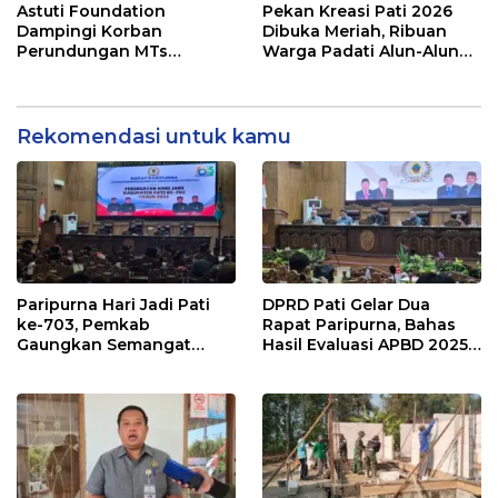
Ramah Lingkungan
Astuti Foundation
Pekan Kreasi Pati 2026
Dampingi Korban
Dibuka Meriah, Ribuan
Perundungan MTs
Warga Padati Alun-Alun
Wangunrejo, Dorong
dan Dongkrak Potensi
Sinergi Cegah Bullying di
UMKM
Sekolah Berbasis Agama
Rekomendasi untuk kamu
Paripurna Hari Jadi Pati
DPRD Pati Gelar Dua
ke-703, Pemkab
Rapat Paripurna, Bahas
Gaungkan Semangat
Hasil Evaluasi APBD 2025
“Sumunar Terang
dan Perubahan Anggaran
Mbangun Kamajengan”
2026