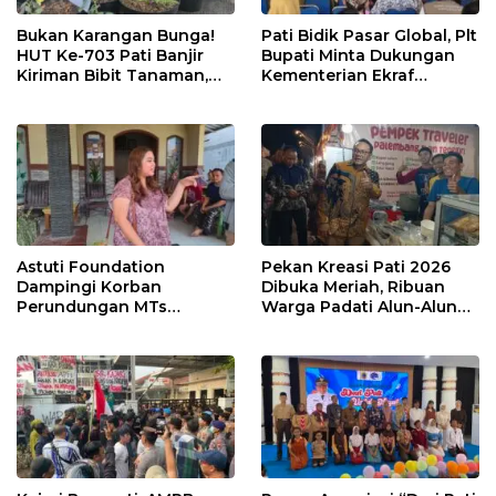
Bukan Karangan Bunga!
Pati Bidik Pasar Global, Plt
HUT Ke-703 Pati Banjir
Bupati Minta Dukungan
Kiriman Bibit Tanaman,
Kementerian Ekraf
Bebas Sampah dan
Kembangkan UMKM
Ramah Lingkungan
Astuti Foundation
Pekan Kreasi Pati 2026
Dampingi Korban
Dibuka Meriah, Ribuan
Perundungan MTs
Warga Padati Alun-Alun
Wangunrejo, Dorong
dan Dongkrak Potensi
Sinergi Cegah Bullying di
UMKM
Sekolah Berbasis Agama