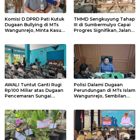
Komisi D DPRD Pati Kutuk
TMMD Sengkuyung Tahap
Dugaan Bullying di MTs
III di Sumbermulyo Capai
Wangunrejo, Minta Kasus
Progres Signifikan, Jalan
Diusut Tuntas
Beton Rampung 100
Persen
AWALI Tuntut Ganti Rugi
Polisi Dalami Dugaan
Rp100 Miliar atas Dugaan
Perundungan di MTs Islam
Pencemaran Sungai
Wangunrejo, Sembilan
Mbango, DLH Janji Tindak
Saksi Telah Diperiksa
Lanjuti