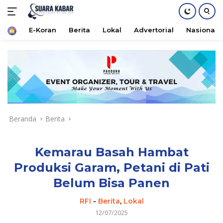
Home
E-Koran
Berita
Lokal
Advertorial
Nasional
Langsung
ke
konten
Beranda
Berita
Kemarau Basah Hambat
Produksi Garam, Petani di Pati
Belum Bisa Panen
RFI
-
Berita
,
Lokal
12/07/2025