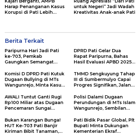
Kajari Berganti, AMPB
Ruang Apresiasi “Dari Pati
Harap Penanganan Kasus
untuk Negeri” Jadi Wadah
Korupsi di Pati Lebih
Kreativitas Anak-anak Pati
Cepat
Berita Terkait
Paripurna Hari Jadi Pati
DPRD Pati Gelar Dua
ke-703, Pemkab
Rapat Paripurna, Bahas
Gaungkan Semangat
Hasil Evaluasi APBD 2025
“Sumunar Terang
dan Perubahan Anggaran
Mbangun Kamajengan”
2026
Komisi D DPRD Pati Kutuk
TMMD Sengkuyung Tahap
Dugaan Bullying di MTs
III di Sumbermulyo Capai
Wangunrejo, Minta Kasus
Progres Signifikan, Jalan
Diusut Tuntas
Beton Rampung 100
Persen
AWALI Tuntut Ganti Rugi
Polisi Dalami Dugaan
Rp100 Miliar atas Dugaan
Perundungan di MTs Islam
Pencemaran Sungai
Wangunrejo, Sembilan
Mbango, DLH Janji Tindak
Saksi Telah Diperiksa
Lanjuti
Bukan Karangan Bunga!
Pati Bidik Pasar Global, Plt
HUT Ke-703 Pati Banjir
Bupati Minta Dukungan
Kiriman Bibit Tanaman,
Kementerian Ekraf
Bebas Sampah dan
Kembangkan UMKM