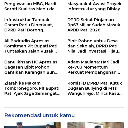
Pengawasan MBG, Hardi
Masyarakat Awasi Proyek
Soroti Kualitas Menu dan
Infrastruktur yang Dibiayai
Pengelolaan Anggaran
APBD
Infrastruktur Tambak
DPRD Sebut Pinjaman
Garam Perlu Diperkuat,
Rp67 Miliar Sudah Masuk
DPRD Pati Dorong
APBD Pati 2026
Pemerintah Beri
Dukungan Lebih Serius
Ali Badrudin Apresiasi
Bibit Pohon untuk Desa
Komitmen Plt Bupati Pati
dan Sekolah, DPRD Pati
Tuntaskan Jalan Rusak
Nilai Jadi Investasi Hijau
hingga 2027
Jangka Panjang
Danu Ikhsan HC Apresiasi
Adam Maulana: Hari Jadi
Gagasan Bibit Pohon
ke-703 Momentum
Gantikan Karangan Bunga
Perkuat Pembangunan
Hari Jadi Pati
dan Kesejahteraan
Masyarakat Pati
Ziarah ke Makam
Komisi D DPRD Pati Kutuk
Tombronegoro, Plt Bupati
Dugaan Bullying di MTs
Pati Ajak Jaga Semangat
Wangunrejo, Minta Kasus
Pendiri untuk Wujudkan
Diusut Tuntas
Pelayanan Publik
Berkualitas
Rekomendasi untuk kamu