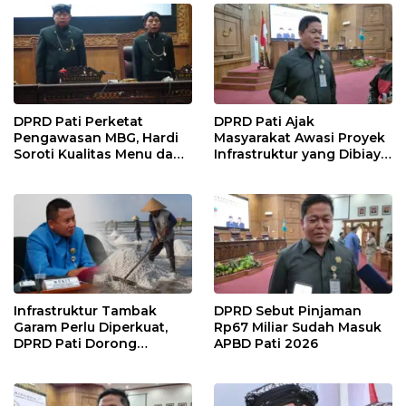
DPRD Pati Perketat
DPRD Pati Ajak
Pengawasan MBG, Hardi
Masyarakat Awasi Proyek
Soroti Kualitas Menu dan
Infrastruktur yang Dibiayai
Pengelolaan Anggaran
APBD
Infrastruktur Tambak
DPRD Sebut Pinjaman
Garam Perlu Diperkuat,
Rp67 Miliar Sudah Masuk
DPRD Pati Dorong
APBD Pati 2026
Pemerintah Beri
Dukungan Lebih Serius