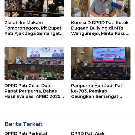
Ziarah ke Makam
Komisi D DPRD Pati Kutuk
Tombronegoro, Plt Bupati
Dugaan Bullying di MTs
Pati Ajak Jaga Semangat
Wangunrejo, Minta Kasus
Pendiri untuk Wujudkan
Diusut Tuntas
Pelayanan Publik
Berkualitas
DPRD Pati Gelar Dua
Paripurna Hari Jadi Pati
Rapat Paripurna, Bahas
ke-703, Pemkab
Hasil Evaluasi APBD 2025
Gaungkan Semangat
dan Perubahan Anggaran
“Sumunar Terang
2026
Mbangun Kamajengan”
Berita Terkait
DPRD Pati Perketat
DPRD Pati Ajak