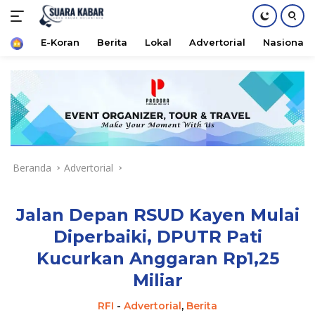
Home
E-Koran
Berita
Lokal
Advertorial
Nasional
Langsung
ke
konten
Beranda
Advertorial
Jalan Depan RSUD Kayen Mulai
Diperbaiki, DPUTR Pati
Kucurkan Anggaran Rp1,25
Miliar
RFI
-
Advertorial
,
Berita