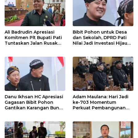
Ali Badrudin Apresiasi
Bibit Pohon untuk Desa
Komitmen Plt Bupati Pati
dan Sekolah, DPRD Pati
Tuntaskan Jalan Rusak
Nilai Jadi Investasi Hijau
hingga 2027
Jangka Panjang
Danu Ikhsan HC Apresiasi
Adam Maulana: Hari Jadi
Gagasan Bibit Pohon
ke-703 Momentum
Gantikan Karangan Bunga
Perkuat Pembangunan
Hari Jadi Pati
dan Kesejahteraan
Masyarakat Pati