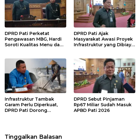
DPRD Pati Perketat
DPRD Pati Ajak
Pengawasan MBG, Hardi
Masyarakat Awasi Proyek
Soroti Kualitas Menu dan
Infrastruktur yang Dibiayai
Pengelolaan Anggaran
APBD
Infrastruktur Tambak
DPRD Sebut Pinjaman
Garam Perlu Diperkuat,
Rp67 Miliar Sudah Masuk
DPRD Pati Dorong
APBD Pati 2026
Pemerintah Beri
Dukungan Lebih Serius
Tinggalkan Balasan