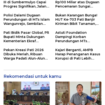
III di Sumbermulyo Capai
Rp100 Miliar atas Dugaan
Progres Signifikan, Jalan
Pencemaran Sungai
Beton Rampung 100
Mbango, DLH Janji Tindak
Persen
Lanjuti
Polisi Dalami Dugaan
Bukan Karangan Bunga!
Perundungan di MTs Islam
HUT Ke-703 Pati Banjir
Wangunrejo, Sembilan
Kiriman Bibit Tanaman,
Saksi Telah Diperiksa
Bebas Sampah dan
Ramah Lingkungan
Pati Bidik Pasar Global, Plt
Astuti Foundation
Bupati Minta Dukungan
Dampingi Korban
Kementerian Ekraf
Perundungan MTs
Kembangkan UMKM
Wangunrejo, Dorong
Sinergi Cegah Bullying di
Pekan Kreasi Pati 2026
Kajari Berganti, AMPB
Sekolah Berbasis Agama
Dibuka Meriah, Ribuan
Harap Penanganan Kasus
Warga Padati Alun-Alun
Korupsi di Pati Lebih
dan Dongkrak Potensi
Cepat
UMKM
Rekomendasi untuk kamu