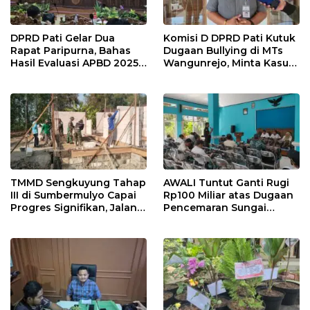
DPRD Pati Gelar Dua
Komisi D DPRD Pati Kutuk
Rapat Paripurna, Bahas
Dugaan Bullying di MTs
Hasil Evaluasi APBD 2025
Wangunrejo, Minta Kasus
dan Perubahan Anggaran
Diusut Tuntas
2026
TMMD Sengkuyung Tahap
AWALI Tuntut Ganti Rugi
III di Sumbermulyo Capai
Rp100 Miliar atas Dugaan
Progres Signifikan, Jalan
Pencemaran Sungai
Beton Rampung 100
Mbango, DLH Janji Tindak
Persen
Lanjuti