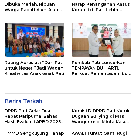
Dibuka Meriah, Ribuan
Harap Penanganan Kasus
Warga Padati Alun-Alun
Korupsi di Pati Lebih
dan Dongkrak Potensi
Cepat
UMKM
Ruang Apresiasi “Dari Pati
Pemkab Pati Luncurkan
untuk Negeri” Jadi Wadah
TEMPAYAN BU HARTI,
Kreativitas Anak-anak Pati
Perkuat Pemantauan Ibu
Hamil Risiko Tinggi
Berita Terkait
DPRD Pati Gelar Dua
Komisi D DPRD Pati Kutuk
Rapat Paripurna, Bahas
Dugaan Bullying di MTs
Hasil Evaluasi APBD 2025
Wangunrejo, Minta Kasus
dan Perubahan Anggaran
Diusut Tuntas
2026
TMMD Sengkuyung Tahap
AWALI Tuntut Ganti Rugi