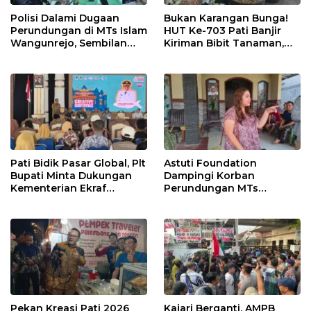
Polisi Dalami Dugaan
Bukan Karangan Bunga!
Perundungan di MTs Islam
HUT Ke-703 Pati Banjir
Wangunrejo, Sembilan
Kiriman Bibit Tanaman,
Saksi Telah Diperiksa
Bebas Sampah dan
Ramah Lingkungan
Pati Bidik Pasar Global, Plt
Astuti Foundation
Bupati Minta Dukungan
Dampingi Korban
Kementerian Ekraf
Perundungan MTs
Kembangkan UMKM
Wangunrejo, Dorong
Sinergi Cegah Bullying di
Sekolah Berbasis Agama
Pekan Kreasi Pati 2026
Kajari Berganti, AMPB