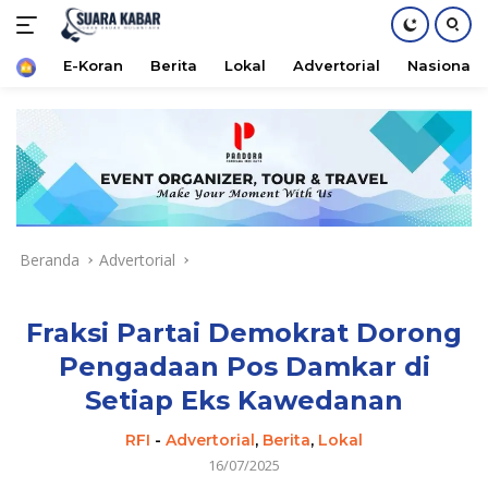
Home
E-Koran
Berita
Lokal
Advertorial
Nasional
Langsung
ke
konten
Beranda
Advertorial
Fraksi Partai Demokrat Dorong
Pengadaan Pos Damkar di
Setiap Eks Kawedanan
RFI
-
Advertorial
,
Berita
,
Lokal
16/07/2025