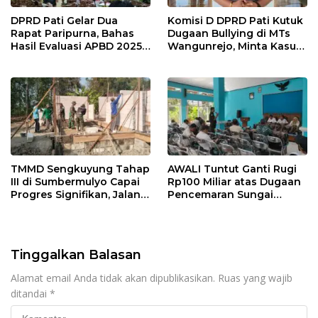
DPRD Pati Gelar Dua
Komisi D DPRD Pati Kutuk
Rapat Paripurna, Bahas
Dugaan Bullying di MTs
Hasil Evaluasi APBD 2025
Wangunrejo, Minta Kasus
dan Perubahan Anggaran
Diusut Tuntas
2026
TMMD Sengkuyung Tahap
AWALI Tuntut Ganti Rugi
III di Sumbermulyo Capai
Rp100 Miliar atas Dugaan
Progres Signifikan, Jalan
Pencemaran Sungai
Beton Rampung 100
Mbango, DLH Janji Tindak
Persen
Lanjuti
Tinggalkan Balasan
Alamat email Anda tidak akan dipublikasikan.
Ruas yang wajib
ditandai
*