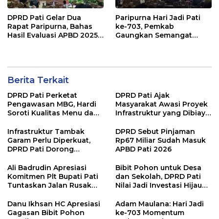
DPRD Pati Gelar Dua
Paripurna Hari Jadi Pati
Rapat Paripurna, Bahas
ke-703, Pemkab
Hasil Evaluasi APBD 2025
Gaungkan Semangat
dan Perubahan Anggaran
“Sumunar Terang
2026
Mbangun Kamajengan”
Berita Terkait
DPRD Pati Perketat
DPRD Pati Ajak
Pengawasan MBG, Hardi
Masyarakat Awasi Proyek
Soroti Kualitas Menu dan
Infrastruktur yang Dibiayai
Pengelolaan Anggaran
APBD
Infrastruktur Tambak
DPRD Sebut Pinjaman
Garam Perlu Diperkuat,
Rp67 Miliar Sudah Masuk
DPRD Pati Dorong
APBD Pati 2026
Pemerintah Beri
Dukungan Lebih Serius
Ali Badrudin Apresiasi
Bibit Pohon untuk Desa
Komitmen Plt Bupati Pati
dan Sekolah, DPRD Pati
Tuntaskan Jalan Rusak
Nilai Jadi Investasi Hijau
hingga 2027
Jangka Panjang
Danu Ikhsan HC Apresiasi
Adam Maulana: Hari Jadi
Gagasan Bibit Pohon
ke-703 Momentum