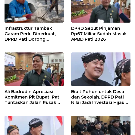
Infrastruktur Tambak
DPRD Sebut Pinjaman
Garam Perlu Diperkuat,
Rp67 Miliar Sudah Masuk
DPRD Pati Dorong
APBD Pati 2026
Pemerintah Beri
Dukungan Lebih Serius
Ali Badrudin Apresiasi
Bibit Pohon untuk Desa
Komitmen Plt Bupati Pati
dan Sekolah, DPRD Pati
Tuntaskan Jalan Rusak
Nilai Jadi Investasi Hijau
hingga 2027
Jangka Panjang