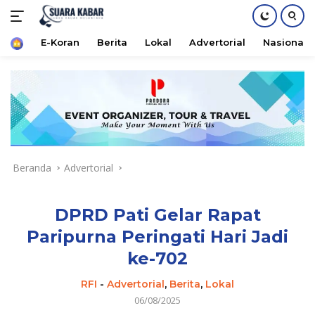
Home
E-Koran
Berita
Lokal
Advertorial
Nasional
Langsung
ke
konten
Beranda
Advertorial
DPRD Pati Gelar Rapat
Paripurna Peringati Hari Jadi
ke-702
RFI
-
Advertorial
,
Berita
,
Lokal
06/08/2025