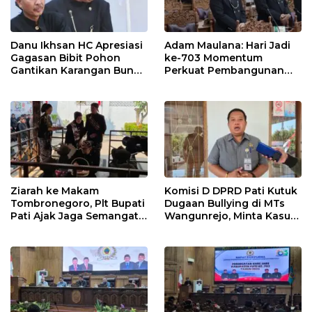
Danu Ikhsan HC Apresiasi
Adam Maulana: Hari Jadi
Gagasan Bibit Pohon
ke-703 Momentum
Gantikan Karangan Bunga
Perkuat Pembangunan
Hari Jadi Pati
dan Kesejahteraan
Masyarakat Pati
Ziarah ke Makam
Komisi D DPRD Pati Kutuk
Tombronegoro, Plt Bupati
Dugaan Bullying di MTs
Pati Ajak Jaga Semangat
Wangunrejo, Minta Kasus
Pendiri untuk Wujudkan
Diusut Tuntas
Pelayanan Publik
Berkualitas