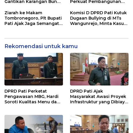
Gantikan Karangan Bunga
Perkuat Pembangunan
Hari Jadi Pati
dan Kesejahteraan
Masyarakat Pati
Ziarah ke Makam
Komisi D DPRD Pati Kutuk
Tombronegoro, Plt Bupati
Dugaan Bullying di MTs
Pati Ajak Jaga Semangat
Wangunrejo, Minta Kasus
Pendiri untuk Wujudkan
Diusut Tuntas
Pelayanan Publik
Berkualitas
Rekomendasi untuk kamu
DPRD Pati Perketat
DPRD Pati Ajak
Pengawasan MBG, Hardi
Masyarakat Awasi Proyek
Soroti Kualitas Menu dan
Infrastruktur yang Dibiayai
Pengelolaan Anggaran
APBD