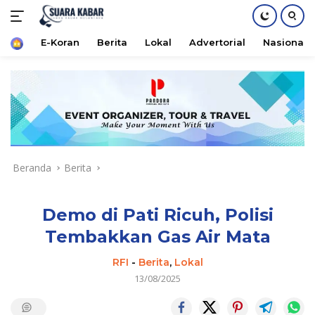
Home
E-Koran
Berita
Lokal
Advertorial
Nasional
Langsung
ke
konten
Beranda
Berita
Demo di Pati Ricuh, Polisi
Tembakkan Gas Air Mata
RFI
-
Berita
,
Lokal
13/08/2025