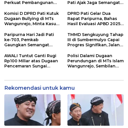
Perkuat Pembangunan
Pati Ajak Jaga Semangat
dan Kesejahteraan
Pendiri untuk Wujudkan
Masyarakat Pati
Pelayanan Publik
Komisi D DPRD Pati Kutuk
DPRD Pati Gelar Dua
Berkualitas
Dugaan Bullying di MTs
Rapat Paripurna, Bahas
Wangunrejo, Minta Kasus
Hasil Evaluasi APBD 2025
Diusut Tuntas
dan Perubahan Anggaran
2026
Paripurna Hari Jadi Pati
TMMD Sengkuyung Tahap
ke-703, Pemkab
III di Sumbermulyo Capai
Gaungkan Semangat
Progres Signifikan, Jalan
“Sumunar Terang
Beton Rampung 100
Mbangun Kamajengan”
Persen
AWALI Tuntut Ganti Rugi
Polisi Dalami Dugaan
Rp100 Miliar atas Dugaan
Perundungan di MTs Islam
Pencemaran Sungai
Wangunrejo, Sembilan
Mbango, DLH Janji Tindak
Saksi Telah Diperiksa
Lanjuti
Rekomendasi untuk kamu