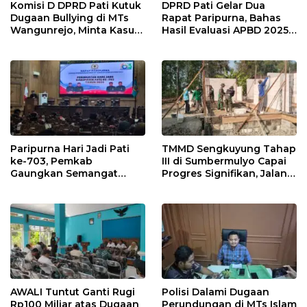
Komisi D DPRD Pati Kutuk
DPRD Pati Gelar Dua
Dugaan Bullying di MTs
Rapat Paripurna, Bahas
Wangunrejo, Minta Kasus
Hasil Evaluasi APBD 2025
Diusut Tuntas
dan Perubahan Anggaran
2026
Paripurna Hari Jadi Pati
TMMD Sengkuyung Tahap
ke-703, Pemkab
III di Sumbermulyo Capai
Gaungkan Semangat
Progres Signifikan, Jalan
“Sumunar Terang
Beton Rampung 100
Mbangun Kamajengan”
Persen
AWALI Tuntut Ganti Rugi
Polisi Dalami Dugaan
Rp100 Miliar atas Dugaan
Perundungan di MTs Islam