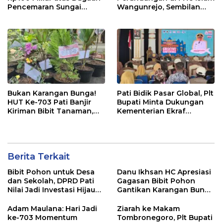
Pencemaran Sungai
Wangunrejo, Sembilan
Mbango, DLH Janji Tindak
Saksi Telah Diperiksa
Lanjuti
Bukan Karangan Bunga!
Pati Bidik Pasar Global, Plt
HUT Ke-703 Pati Banjir
Bupati Minta Dukungan
Kiriman Bibit Tanaman,
Kementerian Ekraf
Bebas Sampah dan
Kembangkan UMKM
Ramah Lingkungan
Berita Terkait
Bibit Pohon untuk Desa
Danu Ikhsan HC Apresiasi
dan Sekolah, DPRD Pati
Gagasan Bibit Pohon
Nilai Jadi Investasi Hijau
Gantikan Karangan Bunga
Jangka Panjang
Hari Jadi Pati
Adam Maulana: Hari Jadi
Ziarah ke Makam
ke-703 Momentum
Tombronegoro, Plt Bupati