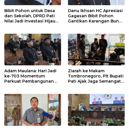
Bibit Pohon untuk Desa
Danu Ikhsan HC Apresiasi
dan Sekolah, DPRD Pati
Gagasan Bibit Pohon
Nilai Jadi Investasi Hijau
Gantikan Karangan Bunga
Jangka Panjang
Hari Jadi Pati
Adam Maulana: Hari Jadi
Ziarah ke Makam
ke-703 Momentum
Tombronegoro, Plt Bupati
Perkuat Pembangunan
Pati Ajak Jaga Semangat
dan Kesejahteraan
Pendiri untuk Wujudkan
Masyarakat Pati
Pelayanan Publik
Berkualitas