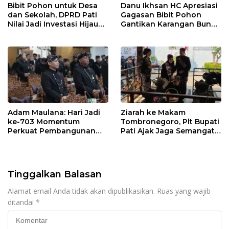
Bibit Pohon untuk Desa
Danu Ikhsan HC Apresiasi
dan Sekolah, DPRD Pati
Gagasan Bibit Pohon
Nilai Jadi Investasi Hijau
Gantikan Karangan Bunga
Jangka Panjang
Hari Jadi Pati
Adam Maulana: Hari Jadi
Ziarah ke Makam
ke-703 Momentum
Tombronegoro, Plt Bupati
Perkuat Pembangunan
Pati Ajak Jaga Semangat
dan Kesejahteraan
Pendiri untuk Wujudkan
Masyarakat Pati
Pelayanan Publik
Berkualitas
Tinggalkan Balasan
Alamat email Anda tidak akan dipublikasikan.
Ruas yang wajib
ditandai
*