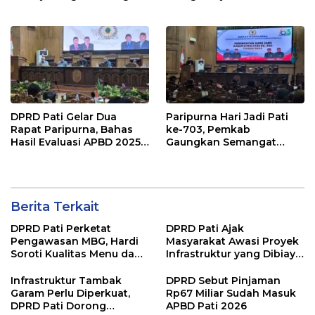
Pendiri untuk Wujudkan
Diusut Tuntas
Pelayanan Publik
Berkualitas
DPRD Pati Gelar Dua
Paripurna Hari Jadi Pati
Rapat Paripurna, Bahas
ke-703, Pemkab
Hasil Evaluasi APBD 2025
Gaungkan Semangat
dan Perubahan Anggaran
“Sumunar Terang
2026
Mbangun Kamajengan”
Berita Terkait
DPRD Pati Perketat
DPRD Pati Ajak
Pengawasan MBG, Hardi
Masyarakat Awasi Proyek
Soroti Kualitas Menu dan
Infrastruktur yang Dibiayai
Pengelolaan Anggaran
APBD
Infrastruktur Tambak
DPRD Sebut Pinjaman
Garam Perlu Diperkuat,
Rp67 Miliar Sudah Masuk
DPRD Pati Dorong
APBD Pati 2026