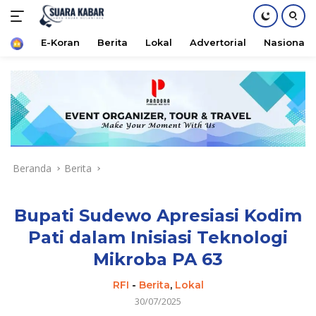
Home
E-Koran
Berita
Lokal
Advertorial
Nasional
Langsung
ke
konten
Beranda
Berita
Bupati Sudewo Apresiasi Kodim
Pati dalam Inisiasi Teknologi
Mikroba PA 63
RFI
-
Berita
,
Lokal
30/07/2025