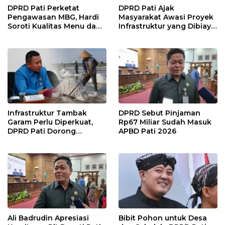
DPRD Pati Perketat
DPRD Pati Ajak
Pengawasan MBG, Hardi
Masyarakat Awasi Proyek
Soroti Kualitas Menu dan
Infrastruktur yang Dibiayai
Pengelolaan Anggaran
APBD
Infrastruktur Tambak
DPRD Sebut Pinjaman
Garam Perlu Diperkuat,
Rp67 Miliar Sudah Masuk
DPRD Pati Dorong
APBD Pati 2026
Pemerintah Beri
Dukungan Lebih Serius
Ali Badrudin Apresiasi
Bibit Pohon untuk Desa