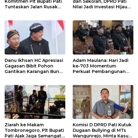
Komitmen Plt Bupati Pati
dan Sekolah, DPRD Pati
Tuntaskan Jalan Rusak
Nilai Jadi Investasi Hijau
hingga 2027
Jangka Panjang
Danu Ikhsan HC Apresiasi
Adam Maulana: Hari Jadi
Gagasan Bibit Pohon
ke-703 Momentum
Gantikan Karangan Bunga
Perkuat Pembangunan
Hari Jadi Pati
dan Kesejahteraan
Masyarakat Pati
Ziarah ke Makam
Komisi D DPRD Pati Kutuk
Tombronegoro, Plt Bupati
Dugaan Bullying di MTs
Pati Ajak Jaga Semangat
Wangunrejo, Minta Kasus