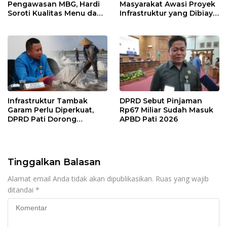
Pengawasan MBG, Hardi
Masyarakat Awasi Proyek
Soroti Kualitas Menu dan
Infrastruktur yang Dibiayai
Pengelolaan Anggaran
APBD
Infrastruktur Tambak
DPRD Sebut Pinjaman
Garam Perlu Diperkuat,
Rp67 Miliar Sudah Masuk
DPRD Pati Dorong
APBD Pati 2026
Pemerintah Beri
Dukungan Lebih Serius
Tinggalkan Balasan
Alamat email Anda tidak akan dipublikasikan.
Ruas yang wajib
ditandai
*