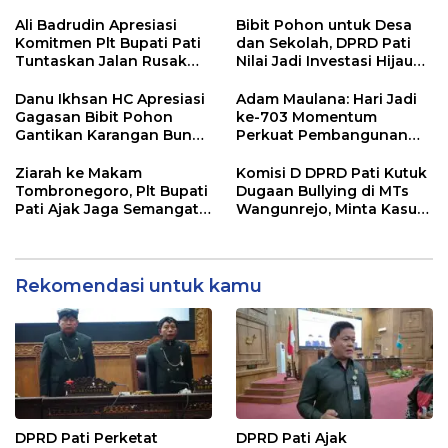
Pemerintah Beri
Dukungan Lebih Serius
Ali Badrudin Apresiasi
Bibit Pohon untuk Desa
Komitmen Plt Bupati Pati
dan Sekolah, DPRD Pati
Tuntaskan Jalan Rusak
Nilai Jadi Investasi Hijau
hingga 2027
Jangka Panjang
Danu Ikhsan HC Apresiasi
Adam Maulana: Hari Jadi
Gagasan Bibit Pohon
ke-703 Momentum
Gantikan Karangan Bunga
Perkuat Pembangunan
Hari Jadi Pati
dan Kesejahteraan
Masyarakat Pati
Ziarah ke Makam
Komisi D DPRD Pati Kutuk
Tombronegoro, Plt Bupati
Dugaan Bullying di MTs
Pati Ajak Jaga Semangat
Wangunrejo, Minta Kasus
Pendiri untuk Wujudkan
Diusut Tuntas
Pelayanan Publik
Berkualitas
Rekomendasi untuk kamu
DPRD Pati Perketat
DPRD Pati Ajak