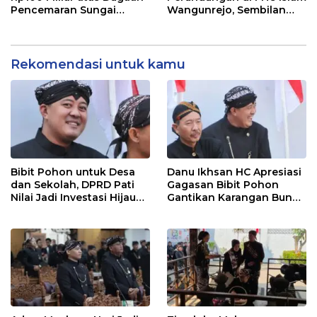
Pencemaran Sungai
Wangunrejo, Sembilan
Mbango, DLH Janji Tindak
Saksi Telah Diperiksa
Lanjuti
Rekomendasi untuk kamu
Bibit Pohon untuk Desa
Danu Ikhsan HC Apresiasi
dan Sekolah, DPRD Pati
Gagasan Bibit Pohon
Nilai Jadi Investasi Hijau
Gantikan Karangan Bunga
Jangka Panjang
Hari Jadi Pati