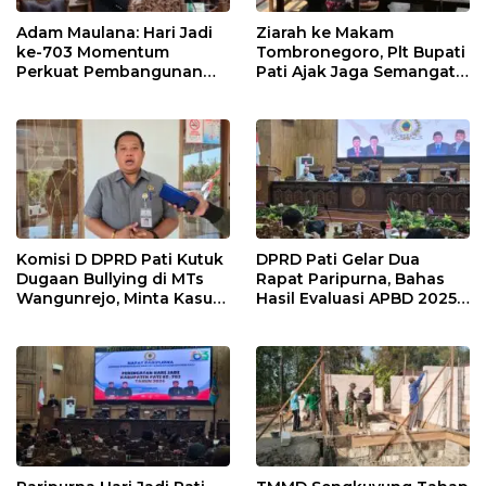
Adam Maulana: Hari Jadi
Ziarah ke Makam
ke-703 Momentum
Tombronegoro, Plt Bupati
Perkuat Pembangunan
Pati Ajak Jaga Semangat
dan Kesejahteraan
Pendiri untuk Wujudkan
Masyarakat Pati
Pelayanan Publik
Berkualitas
Komisi D DPRD Pati Kutuk
DPRD Pati Gelar Dua
Dugaan Bullying di MTs
Rapat Paripurna, Bahas
Wangunrejo, Minta Kasus
Hasil Evaluasi APBD 2025
Diusut Tuntas
dan Perubahan Anggaran
2026