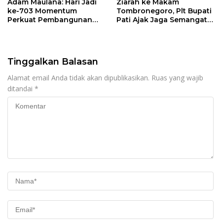
Adam Maulana: Hari Jadi
Ziarah ke Makam
ke-703 Momentum
Tombronegoro, Plt Bupati
Perkuat Pembangunan
Pati Ajak Jaga Semangat
dan Kesejahteraan
Pendiri untuk Wujudkan
Masyarakat Pati
Pelayanan Publik
Berkualitas
Tinggalkan Balasan
Alamat email Anda tidak akan dipublikasikan.
Ruas yang wajib
ditandai
*