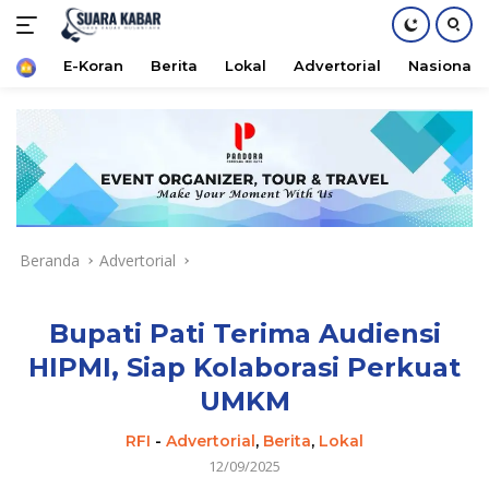
Home
E-Koran
Berita
Lokal
Advertorial
Nasional
Langsung
ke
konten
Beranda
Advertorial
Bupati Pati Terima Audiensi
HIPMI, Siap Kolaborasi Perkuat
UMKM
RFI
-
Advertorial
,
Berita
,
Lokal
12/09/2025