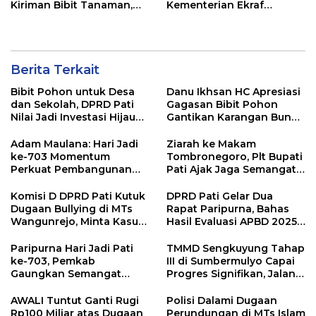
Kiriman Bibit Tanaman,
Kementerian Ekraf
Bebas Sampah dan
Kembangkan UMKM
Ramah Lingkungan
Berita Terkait
Bibit Pohon untuk Desa
Danu Ikhsan HC Apresiasi
dan Sekolah, DPRD Pati
Gagasan Bibit Pohon
Nilai Jadi Investasi Hijau
Gantikan Karangan Bunga
Jangka Panjang
Hari Jadi Pati
Adam Maulana: Hari Jadi
Ziarah ke Makam
ke-703 Momentum
Tombronegoro, Plt Bupati
Perkuat Pembangunan
Pati Ajak Jaga Semangat
dan Kesejahteraan
Pendiri untuk Wujudkan
Masyarakat Pati
Pelayanan Publik
Komisi D DPRD Pati Kutuk
DPRD Pati Gelar Dua
Berkualitas
Dugaan Bullying di MTs
Rapat Paripurna, Bahas
Wangunrejo, Minta Kasus
Hasil Evaluasi APBD 2025
Diusut Tuntas
dan Perubahan Anggaran
2026
Paripurna Hari Jadi Pati
TMMD Sengkuyung Tahap
ke-703, Pemkab
III di Sumbermulyo Capai
Gaungkan Semangat
Progres Signifikan, Jalan
“Sumunar Terang
Beton Rampung 100
Mbangun Kamajengan”
Persen
AWALI Tuntut Ganti Rugi
Polisi Dalami Dugaan
Rp100 Miliar atas Dugaan
Perundungan di MTs Islam