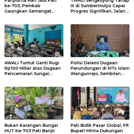
Paripurna Hari Jadi Pati
TMMD Sengkuyung Tahap
ke-703, Pemkab
III di Sumbermulyo Capai
Gaungkan Semangat
Progres Signifikan, Jalan
“Sumunar Terang
Beton Rampung 100
Mbangun Kamajengan”
Persen
AWALI Tuntut Ganti Rugi
Polisi Dalami Dugaan
Rp100 Miliar atas Dugaan
Perundungan di MTs Islam
Pencemaran Sungai
Wangunrejo, Sembilan
Mbango, DLH Janji Tindak
Saksi Telah Diperiksa
Lanjuti
Bukan Karangan Bunga!
Pati Bidik Pasar Global, Plt
HUT Ke-703 Pati Banjir
Bupati Minta Dukungan