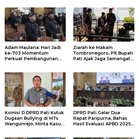
Adam Maulana: Hari Jadi
Ziarah ke Makam
ke-703 Momentum
Tombronegoro, Plt Bupati
Perkuat Pembangunan
Pati Ajak Jaga Semangat
dan Kesejahteraan
Pendiri untuk Wujudkan
Masyarakat Pati
Pelayanan Publik
Berkualitas
Komisi D DPRD Pati Kutuk
DPRD Pati Gelar Dua
Dugaan Bullying di MTs
Rapat Paripurna, Bahas
Wangunrejo, Minta Kasus
Hasil Evaluasi APBD 2025
Diusut Tuntas
dan Perubahan Anggaran
2026