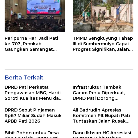
Paripurna Hari Jadi Pati
TMMD Sengkuyung Tahap
ke-703, Pemkab
III di Sumbermulyo Capai
Gaungkan Semangat
Progres Signifikan, Jalan
“Sumunar Terang
Beton Rampung 100
Mbangun Kamajengan”
Persen
Berita Terkait
DPRD Pati Perketat
Infrastruktur Tambak
Pengawasan MBG, Hardi
Garam Perlu Diperkuat,
Soroti Kualitas Menu dan
DPRD Pati Dorong
Pengelolaan Anggaran
Pemerintah Beri
Dukungan Lebih Serius
DPRD Sebut Pinjaman
Ali Badrudin Apresiasi
Rp67 Miliar Sudah Masuk
Komitmen Plt Bupati Pati
APBD Pati 2026
Tuntaskan Jalan Rusak
hingga 2027
Bibit Pohon untuk Desa
Danu Ikhsan HC Apresiasi