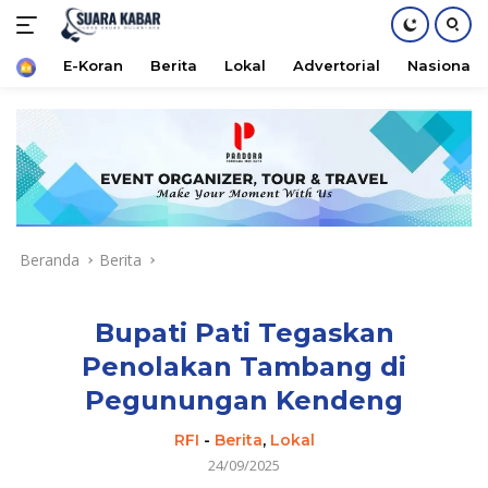
Home
E-Koran
Berita
Lokal
Advertorial
Nasional
Langsung
ke
konten
Beranda
Berita
Bupati Pati Tegaskan
Penolakan Tambang di
Pegunungan Kendeng
RFI
-
Berita
,
Lokal
24/09/2025