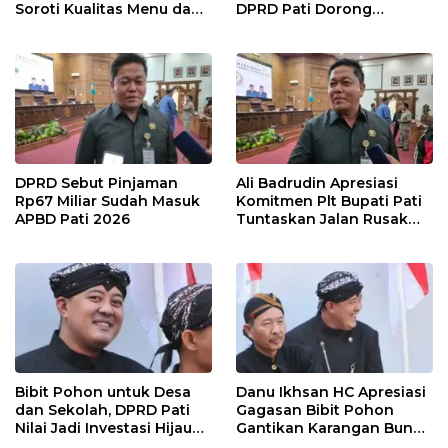
Soroti Kualitas Menu dan
DPRD Pati Dorong
Pengelolaan Anggaran
Pemerintah Beri
Dukungan Lebih Serius
DPRD Sebut Pinjaman
Ali Badrudin Apresiasi
Rp67 Miliar Sudah Masuk
Komitmen Plt Bupati Pati
APBD Pati 2026
Tuntaskan Jalan Rusak
hingga 2027
Bibit Pohon untuk Desa
Danu Ikhsan HC Apresiasi
dan Sekolah, DPRD Pati
Gagasan Bibit Pohon
Nilai Jadi Investasi Hijau
Gantikan Karangan Bunga
Jangka Panjang
Hari Jadi Pati