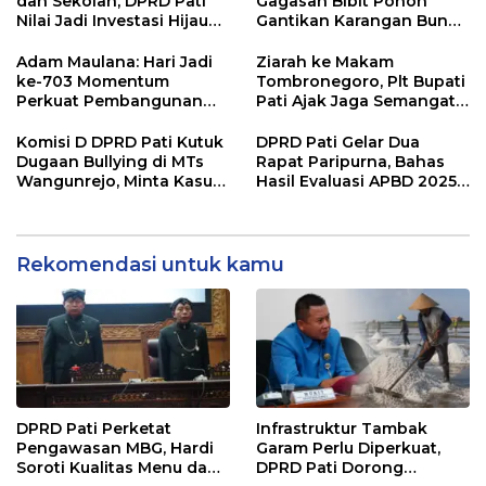
dan Sekolah, DPRD Pati
Gagasan Bibit Pohon
Nilai Jadi Investasi Hijau
Gantikan Karangan Bunga
Jangka Panjang
Hari Jadi Pati
Adam Maulana: Hari Jadi
Ziarah ke Makam
ke-703 Momentum
Tombronegoro, Plt Bupati
Perkuat Pembangunan
Pati Ajak Jaga Semangat
dan Kesejahteraan
Pendiri untuk Wujudkan
Masyarakat Pati
Pelayanan Publik
Komisi D DPRD Pati Kutuk
DPRD Pati Gelar Dua
Berkualitas
Dugaan Bullying di MTs
Rapat Paripurna, Bahas
Wangunrejo, Minta Kasus
Hasil Evaluasi APBD 2025
Diusut Tuntas
dan Perubahan Anggaran
2026
Rekomendasi untuk kamu
DPRD Pati Perketat
Infrastruktur Tambak
Pengawasan MBG, Hardi
Garam Perlu Diperkuat,
Soroti Kualitas Menu dan
DPRD Pati Dorong