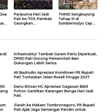
 Dua
Paripurna Hari Jadi
TMMD Sengkuyung
,
Pati ke-703, Pemkab
Tahap III di
uasi
Gaungkan
Sumbermulyo Capai
Semangat “Sumunar
Progres Signifikan,
Terang Mbangun
Jalan Beton
Kamajengan”
Rampung 100
Persen
ardi
Infrastruktur Tambak Garam Perlu Diperkuat,
DPRD Pati Dorong Pemerintah Beri
Dukungan Lebih Serius
Ali Badrudin Apresiasi Komitmen Plt Bupati
Pati Tuntaskan Jalan Rusak hingga 2027
PRD
Danu Ikhsan HC Apresiasi Gagasan Bibit
njang
Pohon Gantikan Karangan Bunga Hari Jadi
Pati
tum
Ziarah ke Makam Tombronegoro, Plt Bupati
an
Pati Ajak Jaga Semangat Pendiri untuk