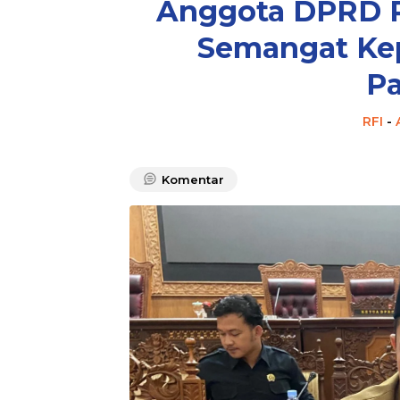
Anggota DPRD P
Semangat Kep
P
RFI
-
Komentar