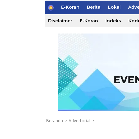
H
E-Koran
Berita
Lokal
Adve
o
m
Disclaimer
E-Koran
Indeks
Kode
e
Beranda
Advertorial