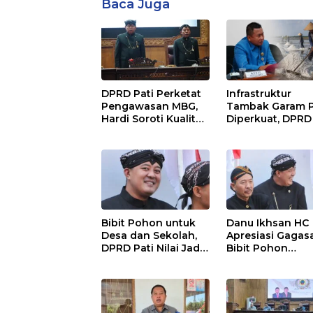
Baca Juga
DPRD Pati Perketat
Infrastruktur
Pengawasan MBG,
Tambak Garam P
Hardi Soroti Kualitas
Diperkuat, DPRD
Menu dan
Dorong Pemerin
Pengelolaan
Beri Dukungan
Anggaran
Lebih Serius
Bibit Pohon untuk
Danu Ikhsan HC
Desa dan Sekolah,
Apresiasi Gagas
DPRD Pati Nilai Jadi
Bibit Pohon
Investasi Hijau
Gantikan Karan
Jangka Panjang
Bunga Hari Jadi 