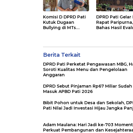
Komisi D DPRD Pati
DPRD Pati Gelar
Kutuk Dugaan
Rapat Paripurna
Bullying di MTs
Bahas Hasil Eval
Wangunrejo, Minta
APBD 2025 dan
Kasus Diusut Tuntas
Perubahan
Anggaran 2026
Berita Terkait
DPRD Pati Perketat Pengawasan MBG, H
Soroti Kualitas Menu dan Pengelolaan
Anggaran
DPRD Sebut Pinjaman Rp67 Miliar Sudah
Masuk APBD Pati 2026
Bibit Pohon untuk Desa dan Sekolah, D
Pati Nilai Jadi Investasi Hijau Jangka Pa
Adam Maulana: Hari Jadi ke-703 Momen
Perkuat Pembangunan dan Kesejahtera