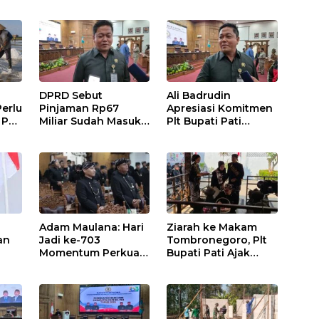
DPRD Sebut
Ali Badrudin
erlu
Pinjaman Rp67
Apresiasi Komitmen
 Pati
Miliar Sudah Masuk
Plt Bupati Pati
tah
APBD Pati 2026
Tuntaskan Jalan
Rusak hingga 2027
Adam Maulana: Hari
Ziarah ke Makam
an
Jadi ke-703
Tombronegoro, Plt
Momentum Perkuat
Bupati Pati Ajak
gan
Pembangunan dan
Jaga Semangat
Pati
Kesejahteraan
Pendiri untuk
Masyarakat Pati
Wujudkan
Pelayanan Publik
Berkualitas