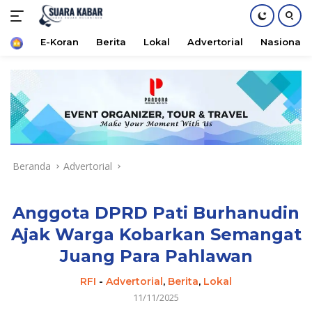
Home
E-Koran
Berita
Lokal
Advertorial
Nasional
Langsung
ke
konten
Beranda
Advertorial
Anggota DPRD Pati Burhanudin
Ajak Warga Kobarkan Semangat
Juang Para Pahlawan
RFI
-
Advertorial
,
Berita
,
Lokal
11/11/2025