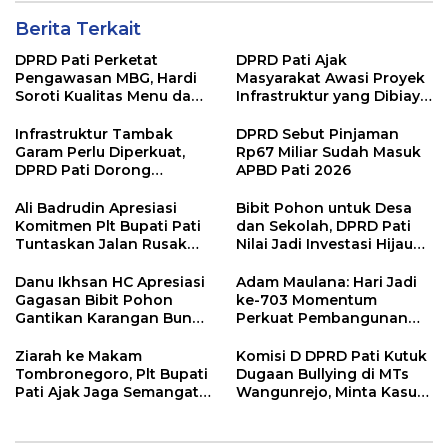
Berita Terkait
DPRD Pati Perketat
DPRD Pati Ajak
Pengawasan MBG, Hardi
Masyarakat Awasi Proyek
Soroti Kualitas Menu dan
Infrastruktur yang Dibiayai
Pengelolaan Anggaran
APBD
Infrastruktur Tambak
DPRD Sebut Pinjaman
Garam Perlu Diperkuat,
Rp67 Miliar Sudah Masuk
DPRD Pati Dorong
APBD Pati 2026
Pemerintah Beri
Dukungan Lebih Serius
Ali Badrudin Apresiasi
Bibit Pohon untuk Desa
Komitmen Plt Bupati Pati
dan Sekolah, DPRD Pati
Tuntaskan Jalan Rusak
Nilai Jadi Investasi Hijau
hingga 2027
Jangka Panjang
Danu Ikhsan HC Apresiasi
Adam Maulana: Hari Jadi
Gagasan Bibit Pohon
ke-703 Momentum
Gantikan Karangan Bunga
Perkuat Pembangunan
Hari Jadi Pati
dan Kesejahteraan
Masyarakat Pati
Ziarah ke Makam
Komisi D DPRD Pati Kutuk
Tombronegoro, Plt Bupati
Dugaan Bullying di MTs
Pati Ajak Jaga Semangat
Wangunrejo, Minta Kasus
Pendiri untuk Wujudkan
Diusut Tuntas
Pelayanan Publik
Berkualitas