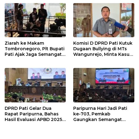
Masyarakat Pati
Ziarah ke Makam
Komisi D DPRD Pati Kutuk
Tombronegoro, Plt Bupati
Dugaan Bullying di MTs
Pati Ajak Jaga Semangat
Wangunrejo, Minta Kasus
Pendiri untuk Wujudkan
Diusut Tuntas
Pelayanan Publik
Berkualitas
DPRD Pati Gelar Dua
Paripurna Hari Jadi Pati
Rapat Paripurna, Bahas
ke-703, Pemkab
Hasil Evaluasi APBD 2025
Gaungkan Semangat
dan Perubahan Anggaran
“Sumunar Terang
2026
Mbangun Kamajengan”