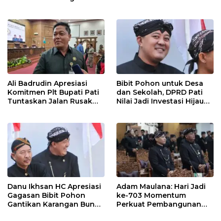
Pemerintah Beri
Dukungan Lebih Serius
Ali Badrudin Apresiasi
Bibit Pohon untuk Desa
Komitmen Plt Bupati Pati
dan Sekolah, DPRD Pati
Tuntaskan Jalan Rusak
Nilai Jadi Investasi Hijau
hingga 2027
Jangka Panjang
Danu Ikhsan HC Apresiasi
Adam Maulana: Hari Jadi
Gagasan Bibit Pohon
ke-703 Momentum
Gantikan Karangan Bunga
Perkuat Pembangunan
Hari Jadi Pati
dan Kesejahteraan