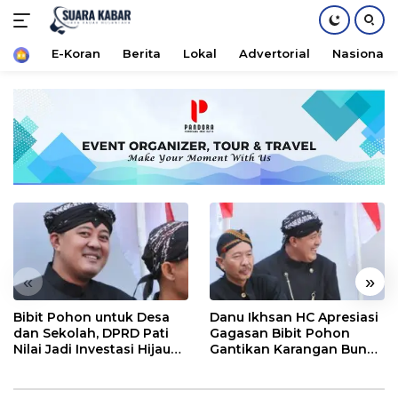
Home
E-Koran
Berita
Lokal
Advertorial
Nasional
Langsung
ke
konten
«
»
Bibit Pohon untuk Desa
Danu Ikhsan HC Apresiasi
dan Sekolah, DPRD Pati
Gagasan Bibit Pohon
Nilai Jadi Investasi Hijau
Gantikan Karangan Bunga
Jangka Panjang
Hari Jadi Pati