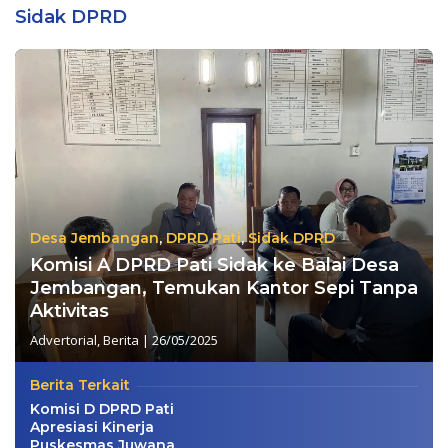
Sidak DPRD
Desa Jembangan
,
DPRD Pati
,
Sidak DPRD
Komisi A DPRD Pati Sidak ke Balai Desa
Jembangan, Temukan Kantor Sepi Tanpa
Aktivitas
Advertorial
,
Berita
|
26/05/2025
Berita Terkait
Komisi D DPRD Pati
Apresiasi Kinerja
Puskesmas Juwana