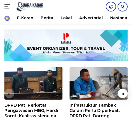
Home
E-Koran
Berita
Lokal
Advertorial
Nasional
Langsung
ke
konten
«
»
DPRD Pati Perketat
Infrastruktur Tambak
Pengawasan MBG, Hardi
Garam Perlu Diperkuat,
Soroti Kualitas Menu dan
DPRD Pati Dorong
Pengelolaan Anggaran
Pemerintah Beri
Dukungan Lebih Serius