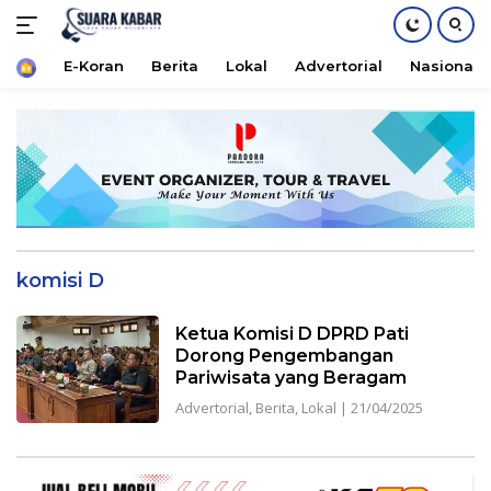
Home
E-Koran
Berita
Lokal
Advertorial
Nasional
Langsung
ke
konten
komisi D
Ketua Komisi D DPRD Pati
Dorong Pengembangan
Pariwisata yang Beragam
Advertorial
,
Berita
,
Lokal
|
21/04/2025