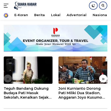
Home
E-Koran
Berita
Lokal
Advertorial
Nasional
Langsung
ke
konten
«
»
Teguh Bandang Dukung
Joni Kurnianto Dorong
Budaya Pati Masuk
Pati Miliki Dua Stadion,
Sekolah, Kenalkan Sejak
Anggaran Joyo Kusumo
Dini
Diharapkan Ditambah